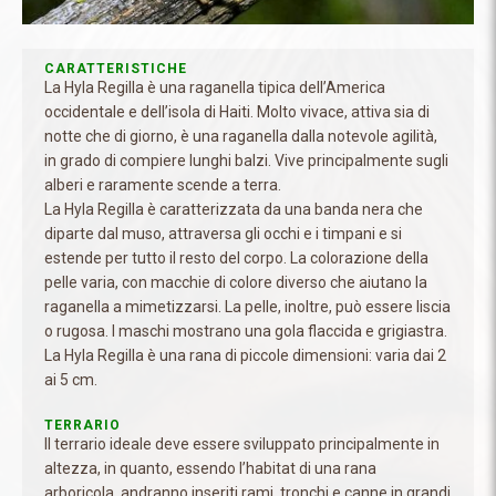
CARATTERISTICHE
La Hyla Regilla è una raganella tipica dell’America
occidentale e dell’isola di Haiti. Molto vivace, attiva sia di
notte che di giorno, è una raganella dalla notevole agilità,
in grado di compiere lunghi balzi. Vive principalmente sugli
alberi e raramente scende a terra.
La Hyla Regilla è caratterizzata da una banda nera che
diparte dal muso, attraversa gli occhi e i timpani e si
estende per tutto il resto del corpo. La colorazione della
pelle varia, con macchie di colore diverso che aiutano la
raganella a mimetizzarsi. La pelle, inoltre, può essere liscia
o rugosa. I maschi mostrano una gola flaccida e grigiastra.
La Hyla Regilla è una rana di piccole dimensioni: varia dai 2
ai 5 cm.
TERRARIO
Il terrario ideale deve essere sviluppato principalmente in
altezza, in quanto, essendo l’habitat di una rana
arboricola, andranno inseriti rami, tronchi e canne in grandi